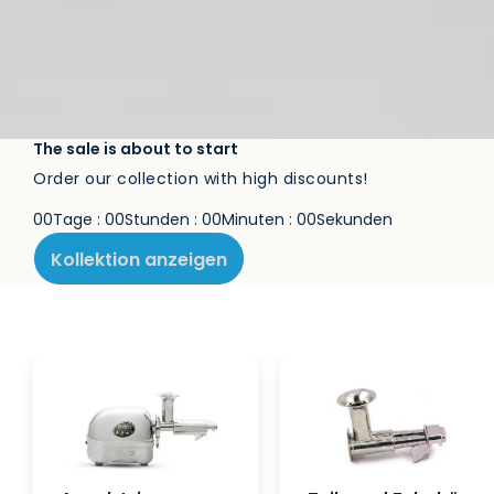
The sale is about to start
Order our collection with high discounts!
0
0
Tage
:
0
0
Stunden
:
0
0
Minuten
:
0
0
Sekunden
Kollektion anzeigen