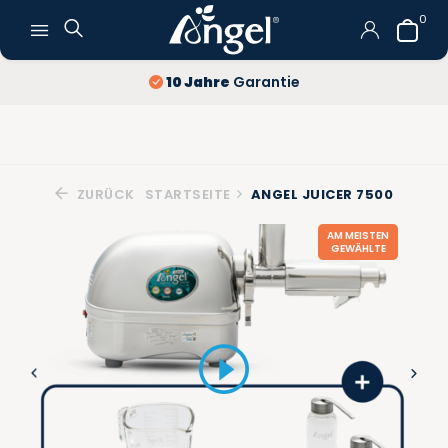
0
Kostenlose Lieferung
und Rückgabe
ZURÜCK
STARTSEITE
ANGEL JUICER 7500
AM MEISTEN
GEWÄHLTE