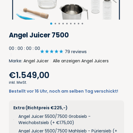
Angel Juicer 7500
0
0
:
0
0
:
0
0
:
0
0
79 reviews
Marke:
Angel Juicer
Alle anzeigen Angel Juicers
€1.549,00
inkl. MwSt.
Bestellt vor 16 Uhr, noch am selben Tag verschickt!
Extra (Richtpreis €225,-)
Angel Juicer 5500/7500 Grobsieb -
Weichobstsieb (+ €175,00)
Angel Juicer 5500/7500 Mahlsieb - Püriersieb (+