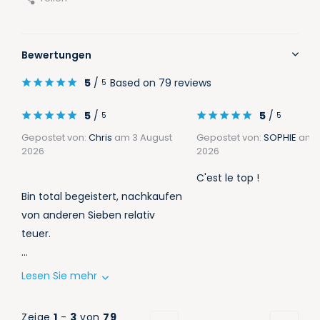
Bewertungen
5
/
Based on 79 reviews
5
5
/
5
/
5
5
Gepostet von:
Chris
am 3 August
Gepostet von:
SOPHIE
am 2
2026
2026
C'est le top !
Bin total begeistert, nachkaufen
von anderen Sieben relativ
teuer.
...
Lesen Sie mehr
Zeige
1
-
3
von
79