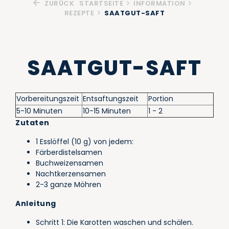
ZURÜCK
STARTSEITE
INFORMATION
REZEPTE
SAATGUT-SAFT
SAATGUT-SAFT
Vorbereitungszeit
Entsaftungszeit
Portion
5-10 Minuten
10-15 Minuten
1 - 2
Zutaten
1 Esslöffel (10 g) von jedem:
Färberdistelsamen
Buchweizensamen
Nachtkerzensamen
2-3 ganze Möhren
Anleitung
Schritt 1: Die Karotten waschen und schälen.