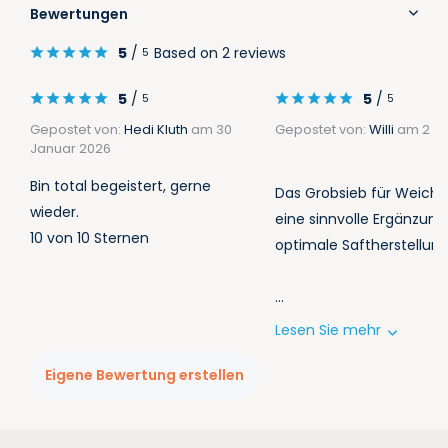
Bewertungen
5
/
Based on 2 reviews
5
5
/
5
/
5
5
Gepostet von:
Hedi Kluth
am 30
Gepostet von:
Willi
am 2 Ma
Januar 2026
Bin total begeistert, gerne
Das Grobsieb für Weichob
wieder.
eine sinnvolle Ergänzung
10 von 10 Sternen
optimale Saftherstellung
...
Lesen Sie mehr
Eigene Bewertung erstellen