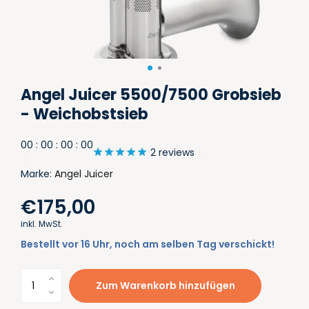
Angel Juicer 5500/7500 Grobsieb
- Weichobstsieb
0
0
:
0
0
:
0
0
:
0
0
2 reviews
Marke:
Angel Juicer
€175,00
inkl. MwSt.
Bestellt vor 16 Uhr, noch am selben Tag verschickt!
Zum Warenkorb hinzufügen