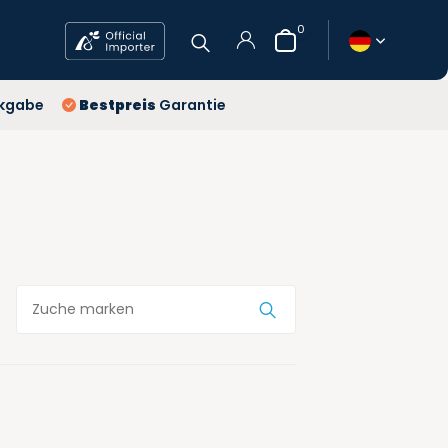
0
 Jahre
kgabe
Bestpreis
Garantie
stenlose Lieferung
stpreis
Benutzerkonto
anlegen