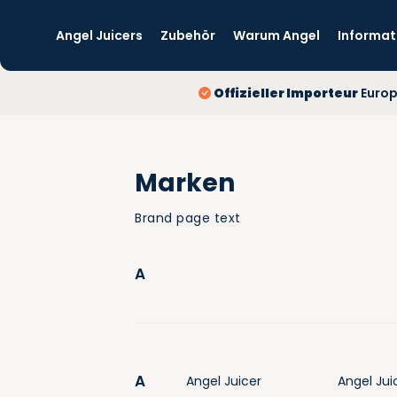
Angel Juicers
Zubehör
Warum Angel
Informat
Offizieller Importeur
Euro
Marken
Brand page text
A
A
Angel Juicer
Angel Jui