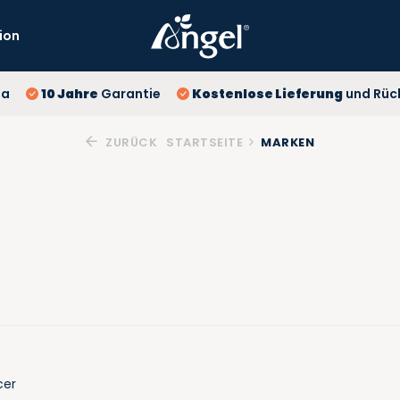
ion
10
pa
10 Jahre
Garantie
Kostenlose Lieferung
und Rüc
Ko
Be
ZURÜCK
STARTSEITE
MARKEN
cer