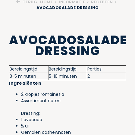
TERUG
HOME
INFORMATIE
RECEPTEN
AVOCADOSALADE DRESSING
AVOCADOSALADE
DRESSING
Bereidingstijd
Bereidingstijd
Porties
3-5 minuten
5-10 minuten
2
Ingrediënten
2 kropjes romainesla
Assortiment noten
Dressing:
1 avocado
½ ui
Gemalen cashewnoten