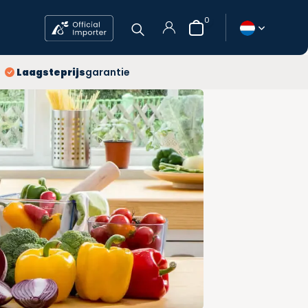
0
jaar
Laagsteprijs
garantie
atis verzending
agsteprijs
Account
aanmaken