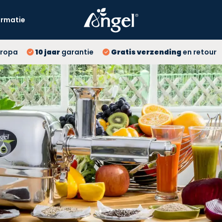
ormatie
10 
ropa
10 jaar
garantie
Gratis verzending
en retour
Gr
La