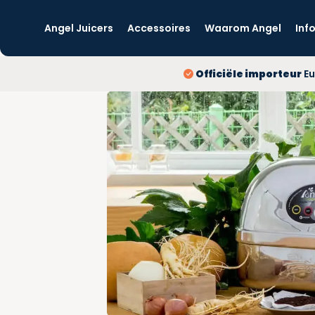
Angel Juicers
Accessoires
Waarom Angel
Inf
Officiële importeur
Eu