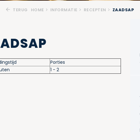
TERUG
HOME
INFORMATIE
RECEPTEN
ZAADSAP
AADSAP
ingstijd
Porties
nuten
1 - 2