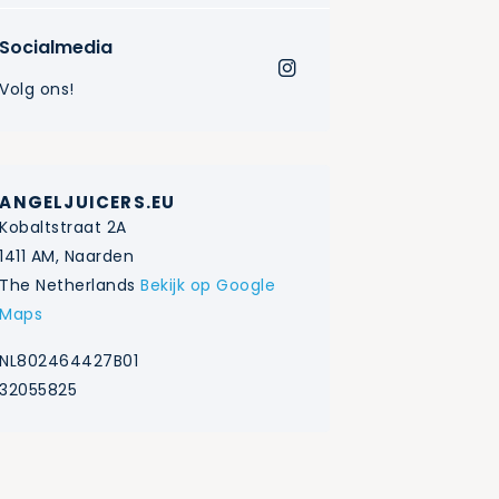
Socialmedia
Volg ons!
ANGELJUICERS.EU
Kobaltstraat 2A
1411 AM, Naarden
The Netherlands
Bekijk op Google
Maps
NL802464427B01
32055825