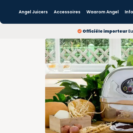
Angel Juicers
Accessoires
Waarom Angel
Inf
Officiële importeur
Eu