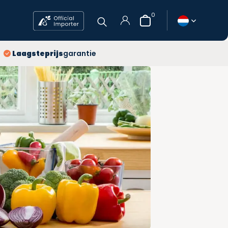
0
jaar
Laagsteprijs
garantie
atis verzending
agsteprijs
Account
aanmaken