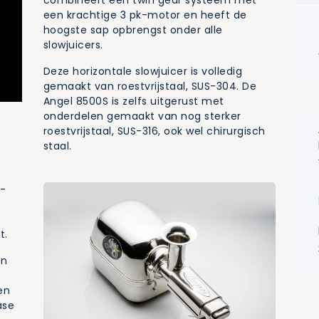
combineert een twin gear systeem met
een krachtige 3 pk-motor en heeft de
hoogste sap opbrengst onder alle
slowjuicers.
Deze horizontale slowjuicer is volledig
gemaakt van roestvrijstaal, SUS-304. De
Angel 8500S is zelfs uitgerust met
onderdelen gemaakt van nog sterker
roestvrijstaal, SUS-316, ook wel chirurgisch
staal.
g-
t.
en
en
ase