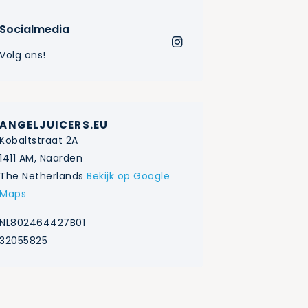
Socialmedia
Volg ons!
ANGELJUICERS.EU
Kobaltstraat 2A
1411 AM, Naarden
The Netherlands
Bekijk op Google
Maps
NL802464427B01
32055825