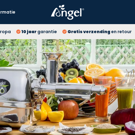
ormatie
10 
ropa
10 jaar
garantie
Gratis verzending
en retour
Gr
La