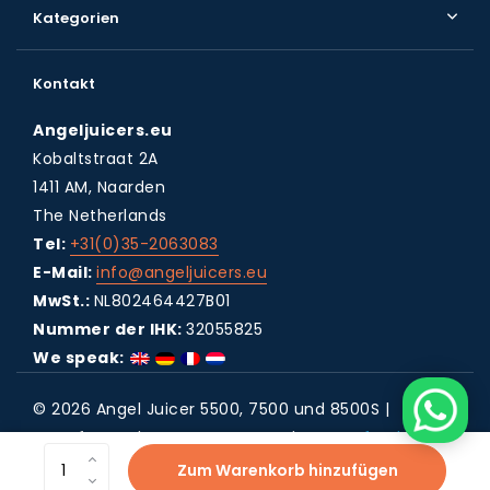
Kategorien
Kontakt
Angeljuicers.eu
Kobaltstraat 2A
1411 AM, Naarden
The Netherlands
Tel:
+31(0)35-2063083
E-Mail:
info@angeljuicers.eu
MwSt.:
NL802464427B01
Nummer der IHK:
32055825
We speak:
© 2026 Angel Juicer 5500, 7500 und 8500S |
Entsafter - Theme By
DMWS
x
Plus+
RSS feed
Zum Warenkorb hinzufügen