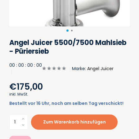
Angel Juicer 5500/7500 Mahlsieb
- Püriersieb
0
0
:
0
0
:
0
0
:
0
0
Marke:
Angel Juicer
€175,00
inkl. MwSt.
Bestellt vor 16 Uhr, noch am selben Tag verschickt!
Zum Warenkorb hinzufügen