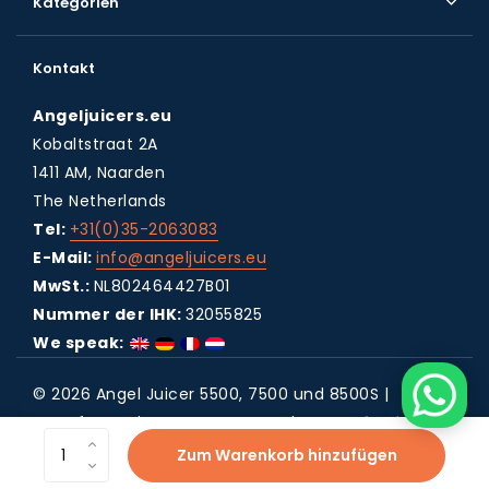
Kategorien
Kontakt
Angeljuicers.eu
Kobaltstraat 2A
1411 AM, Naarden
The Netherlands
Tel:
+31(0)35-2063083
E-Mail:
info@angeljuicers.eu
MwSt.:
NL802464427B01
Nummer der IHK:
32055825
We speak:
© 2026 Angel Juicer 5500, 7500 und 8500S |
Entsafter - Theme By
DMWS
x
Plus+
RSS feed
Zum Warenkorb hinzufügen