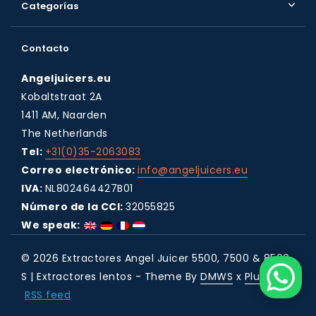
Categorías
Contacto
Angeljuicers.eu
Kobaltstraat 2A
1411 AM, Naarden
The Netherlands
Tel:
+31(0)35-2063083
Correo electrónico:
info@angeljuicers.eu
IVA:
NL802464427B01
Número de la CCI:
32055825
We speak:
© 2026 Extractores Angel Juicer 5500, 7500 & 8500
S | Extractores lentos - Theme By
DMWS
x
Plus+
RSS feed