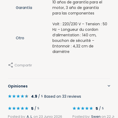
10 años de garantía para el
Garantía
motor, 3 año de garantía
para las componentes
Volt : 220/230 V – Tension : 50
Hz – Longueur du cordon
d’alimentation : 140 cm,
Otro
bouchon de sécurité –
Entonnoir : 4,32 cm de
diamètre
Compartir
Opiniones
4.9
/
Based on 33 reviews
5
5
/
5
/
5
5
Posted by:
A. L.
on 23 Junio 2026
Posted by:
Swen
on 22 Jun