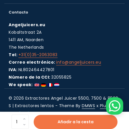
Contacto
Angeljuicers.eu
Kobaltstraat 2A
1411 AM, Naarden
The Netherlands
Tel:
+31(0)35-2063083
Correo electrónico:
info@angeljuicers.eu
IVA:
NL802464427B01
Número de la CCI:
32055825
We speak:
© 2026 Extractores Angel Juicer 5500, 7500 & 8500
S | Extractores lentos - Theme By
DMWS
x
Plus+
RSS feed
Añadir a la cesta