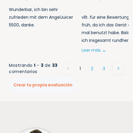
Wunderbar, ich bin sehr
zufrieden mit dem AngelJuicer
vllt. für eine Bewertung 
5500, danke.
früh, da ich das Gerät er
mal benutzt habe. Bislan
ich insgesamt rundherum
Leer más
Mostrando
1
-
3
de
33
1
2
3
4
5
comentarios
Crear tu propia evaluación