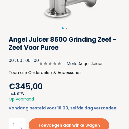
Angel Juicer 8500 Grinding Zeef -
Zeef Voor Puree
0
0
:
0
0
:
0
0
:
0
0
Merk:
Angel Juicer
Toon alle Onderdelen & Accessories
€345,00
Incl. BTW
Op voorraad
Vandaag besteld voor 16:00, zelfde dag verzonden!
Toevoegen aan winkelwagen