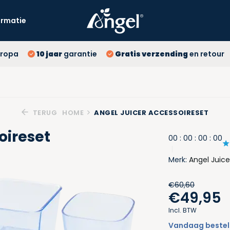
ormatie
10 
ropa
10 jaar
garantie
Gratis verzending
en retour
Gr
La
TERUG
HOME
ANGEL JUICER ACCESSOIRESET
oireset
0
0
:
0
0
:
0
0
:
0
0
Merk:
Angel Juice
€60,60
€49,95
Incl. BTW
Vandaag besteld