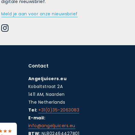
digitale nieuwsbrief.
Meld je aan voor onze nieuwsbrief
Contact
Angeljuicers.eu
Kobaltstraat 2A
1411 AM, Naarden
The Netherlands
Tel:
+31(0)35-2063083
E-mail:
info@angeljuicers.eu
BTW:
NL802464427B01