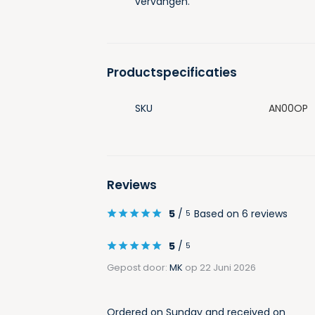
vervangen.
Productspecificaties
SKU
AN00OP
Reviews
5
/
Based on 6 reviews
5
5
/
5
Gepost door:
MK
op 22 Juni 2026
Ordered on Sunday and received on