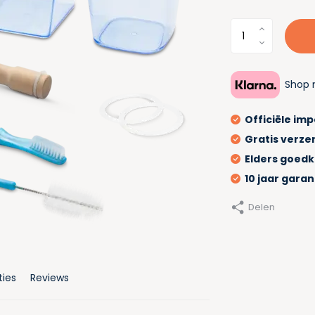
Shop 
Officiële im
Gratis verze
Elders goed
10 jaar garan
Delen
ties
Reviews