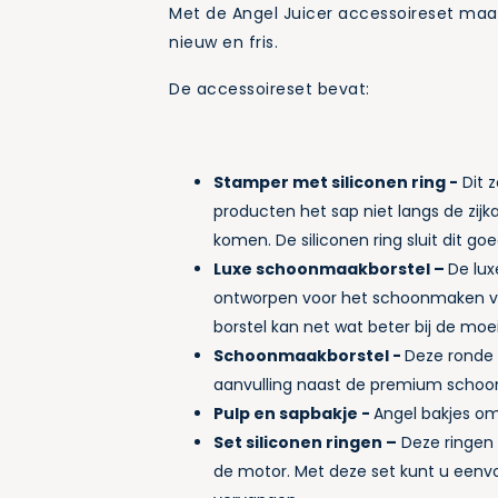
Met de Angel Juicer accessoireset maa
nieuw en fris.
De accessoireset bevat:
Stamper met siliconen ring -
Dit z
producten het sap niet langs de zi
komen. De siliconen ring sluit dit goe
Luxe schoonmaakborstel –
De lux
ontworpen voor het schoonmaken va
borstel kan net wat beter bij de moeil
Schoonmaakborstel -
Deze ronde
aanvulling naast de premium schoo
Pulp en sapbakje -
Angel bakjes om
Set siliconen ringen –
Deze ringen z
de motor. Met deze set kunt u eenvo