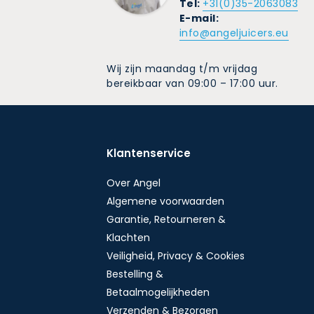
Tel:
+31(0)35-2063083
E-mail:
info@angeljuicers.eu
Wij zijn maandag t/m vrijdag
bereikbaar van 09:00 – 17:00 uur.
Klantenservice
Over Angel
Algemene voorwaarden
Garantie, Retourneren &
Klachten
Veiligheid, Privacy & Cookies
Bestelling &
Betaalmogelijkheden
Verzenden & Bezorgen