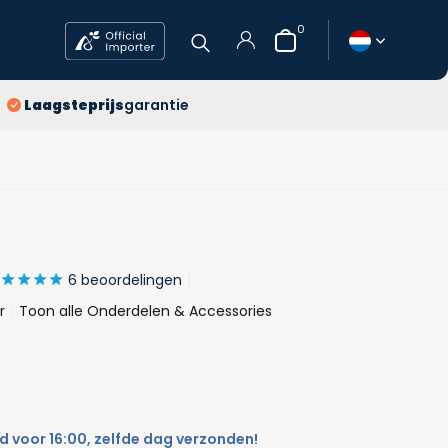
0
jaar
Laagsteprijs
garantie
atis verzending
agsteprijs
Account
aanmaken
6 beoordelingen
r
Toon alle Onderdelen & Accessories
 voor 16:00, zelfde dag verzonden!