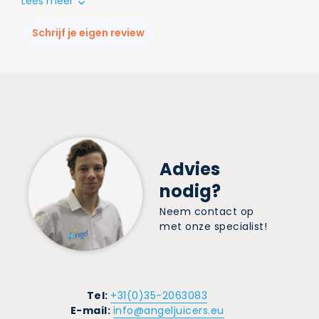
Lees meer
Schrijf je eigen review
Advies
nodig?
Neem contact op
met onze specialist!
Tel:
+31(0)35-2063083
E-mail:
info@angeljuicers.eu