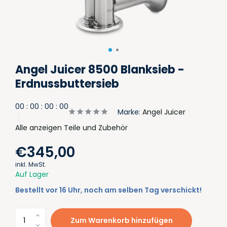
Angel Juicer 8500 Blanksieb -
Erdnussbuttersieb
0
0
:
0
0
:
0
0
:
0
0
Marke:
Angel Juicer
Alle anzeigen Teile und Zubehör
€345,00
inkl. MwSt.
Auf Lager
Bestellt vor 16 Uhr, noch am selben Tag verschickt!
Zum Warenkorb hinzufügen