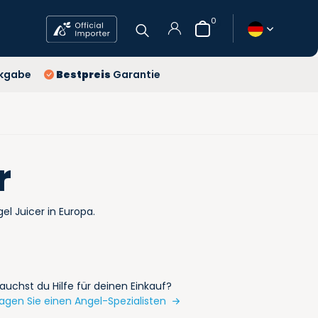
0
 Jahre
kgabe
Bestpreis
Garantie
stenlose Lieferung
stpreis
Benutzerkonto
anlegen
r
gel Juicer in Europa.
auchst du Hilfe für deinen Einkauf?
agen Sie einen Angel-Spezialisten