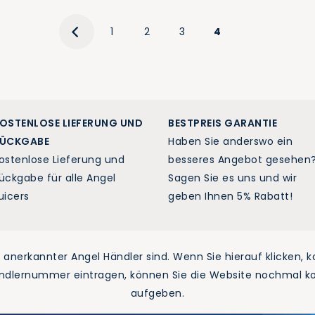
1
2
3
4
OSTENLOSE LIEFERUNG UND
BESTPREIS GARANTIE
ÜCKGABE
Haben Sie anderswo ein
ostenlose Lieferung und
besseres Angebot gesehen
ückgabe für alle Angel
Sagen Sie es uns und wir
uicers
geben Ihnen 5% Rabatt!
in anerkannter Angel Händler sind. Wenn Sie hierauf klicken, 
ändlernummer eintragen, können Sie die Website nochmal kont
aufgeben.