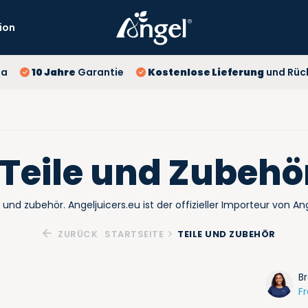
ion
10
pa
10 Jahre
Garantie
Kostenlose Lieferung
und Rüc
Ko
Be
Teile und Zubehö
e und zubehör. Angeljuicers.eu ist der offizieller Importeur von An
ZURÜCK
STARTSEITE
TEILE UND ZUBEHÖR
Br
Fr