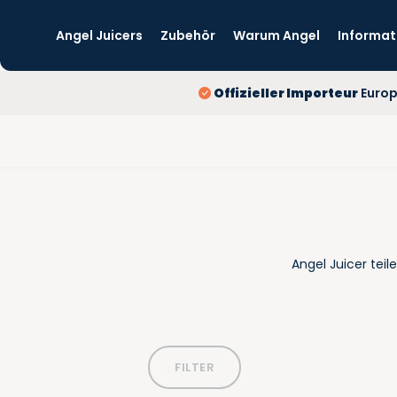
Angel Juicers
Zubehör
Warum Angel
Informat
Offizieller Importeur
Euro
Angel Juicer teil
FILTER