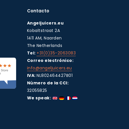
Contacto
Angeljuicers.eu
Kobaltstraat 2A
1411 AM, Naarden
The Netherlands
Tel:
+31(0)35-2063083
Correo electrónico:
info@angeljuicers.eu
IVA:
NL802464427B01
Número de la CCI:
32055825
We speak: