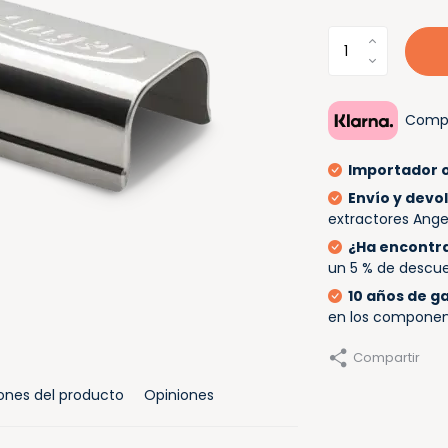
Compr
Importador o
Envío y devo
extractores Ange
¿Ha encontra
un 5 % de descu
10 años de g
en los compone
Compartir
iones del producto
Opiniones