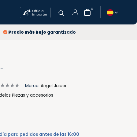
0
 años
Precio más bajo
garantizado
vío
gratuitos
ecio más bajo
Crear una
..
cuenta
Marca:
Angel Juicer
delos Piezas y accesorios
día para pedidos antes de las 16:00