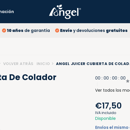
mación
10
10 años
de garantía
Envío
y devoluciones
gratuitos
En
Pr
VOLVER ATRÁS
INICIO
ANGEL JUICER CUBIERTA DE COLAD.
ta De Colador
0
0
:
0
0
:
0
0
:
0
0
Ver todos los mo
€17,50
IVA incluido
Disponible
Envíos el mismo 