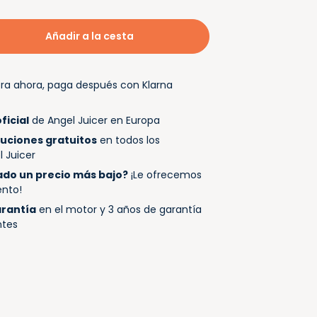
Añadir a la cesta
a ahora, paga después con Klarna
ficial
de Angel Juicer en Europa
luciones gratuitos
en todos los
l Juicer
do un precio más bajo?
¡Le ofrecemos
ento!
arantía
en el motor y 3 años de garantía
ntes