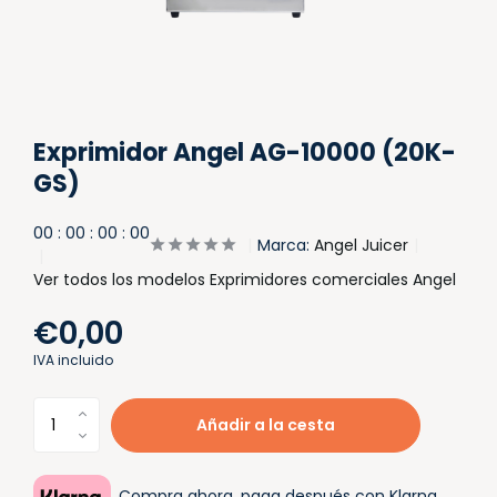
Exprimidor Angel AG-10000 (20K-
GS)
0
0
:
0
0
:
0
0
:
0
0
Marca:
Angel Juicer
Ver todos los modelos Exprimidores comerciales Angel
€0,00
IVA incluido
Añadir a la cesta
Compra ahora, paga después con Klarna