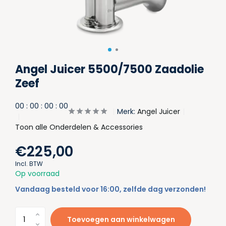
Angel Juicer 5500/7500 Zaadolie
Zeef
0
0
:
0
0
:
0
0
:
0
0
Merk:
Angel Juicer
Toon alle Onderdelen & Accessories
€225,00
Incl. BTW
Op voorraad
Vandaag besteld voor 16:00, zelfde dag verzonden!
Toevoegen aan winkelwagen