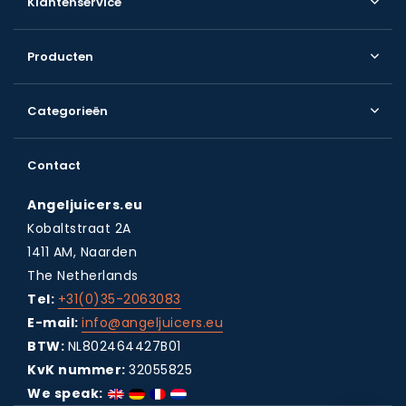
Klantenservice
Producten
Categorieën
Contact
Angeljuicers.eu
Kobaltstraat 2A
1411 AM, Naarden
The Netherlands
Tel:
+31(0)35-2063083
E-mail:
info@angeljuicers.eu
BTW:
NL802464427B01
KvK nummer:
32055825
We speak: