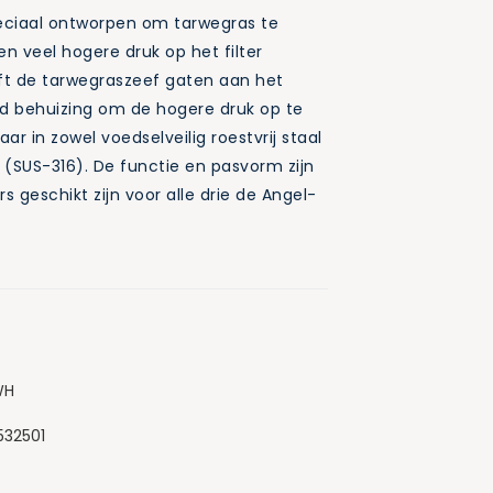
peciaal ontworpen om tarwegras te
n veel hogere druk op het filter
ft de tarwegraszeef gaten aan het
ard behuizing om de hogere druk op te
ar in zowel voedselveilig roestvrij staal
l (SUS-316). De functie en pasvorm zijn
s geschikt zijn voor alle drie de Angel-
WH
532501