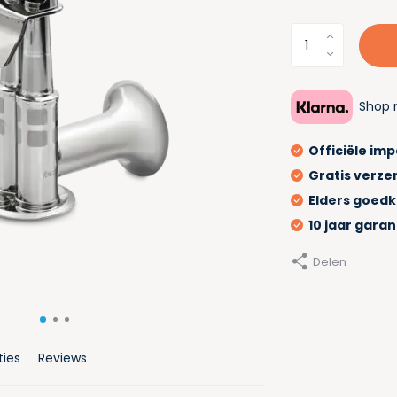
Shop 
Officiële im
Gratis verze
Elders goed
10 jaar garan
Delen
ties
Reviews