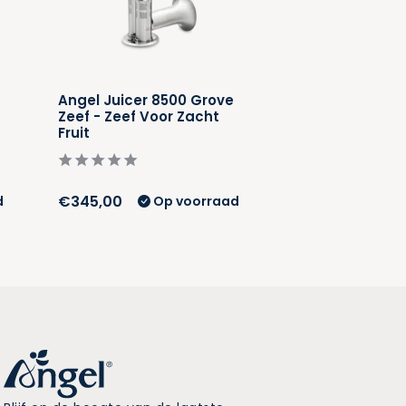
Angel Juicer 8500 Grove
Angel Juicer 8
Zeef - Zeef Voor Zacht
Grinding Zeef -
Fruit
Voor Puree
€345,00
€345,00
d
Op voorraad
Op