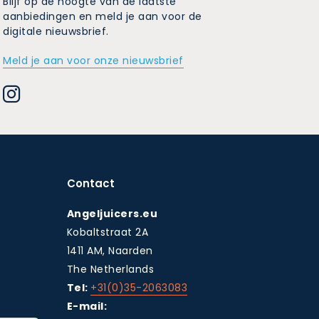
Blijf op de hoogte van de laatste
aanbiedingen en meld je aan voor de
digitale nieuwsbrief.
Meld je aan voor onze nieuwsbrief
Contact
Angeljuicers.eu
Kobaltstraat 2A
1411 AM, Naarden
The Netherlands
Tel:
+31(0)35-2063083
E-mail: