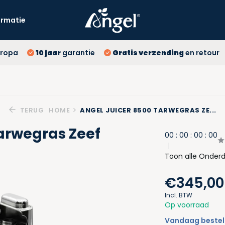
ormatie
10 
ropa
10 jaar
garantie
Gratis verzending
en retour
Gr
La
TERUG
HOME
ANGEL JUICER 8500 TARWEGRAS ZE...
arwegras Zeef
0
0
:
0
0
:
0
0
:
0
0
Toon alle Onderd
€345,00
Incl. BTW
Op voorraad
Vandaag besteld