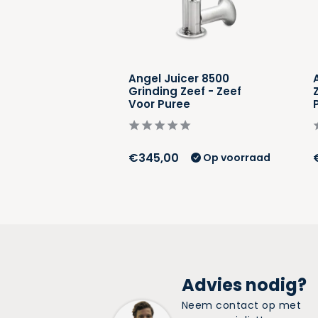
cer 8500 Grove
Angel Juicer 8500
ef Voor Zacht
Grinding Zeef - Zeef
Voor Puree
€345,00
Op voorraad
Op voorraad
Advies nodig?
Neem contact op met