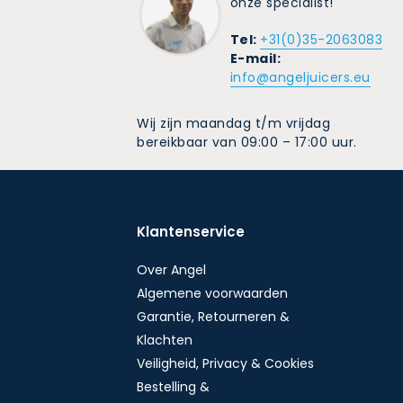
onze specialist!
Tel:
+31(0)35-2063083
E-mail:
info@angeljuicers.eu
Wij zijn maandag t/m vrijdag
bereikbaar van 09:00 – 17:00 uur.
Klantenservice
Over Angel
Algemene voorwaarden
Garantie, Retourneren &
Klachten
Veiligheid, Privacy & Cookies
Bestelling &