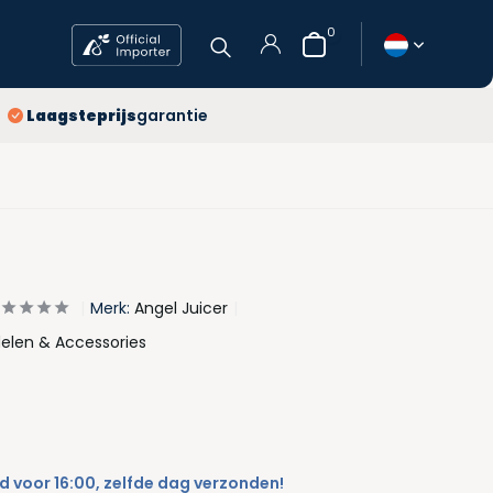
0
jaar
Laagsteprijs
garantie
atis verzending
agsteprijs
Account
aanmaken
Merk:
Angel Juicer
elen & Accessories
 voor 16:00, zelfde dag verzonden!