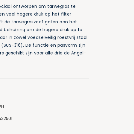
peciaal ontworpen om tarwegras te
n veel hogere druk op het filter
ft de tarwegraszeef gaten aan het
ard behuizing om de hogere druk op te
ar in zowel voedselveilig roestvrij staal
l (SUS-316). De functie en pasvorm zijn
s geschikt zijn voor alle drie de Angel-
WH
532501