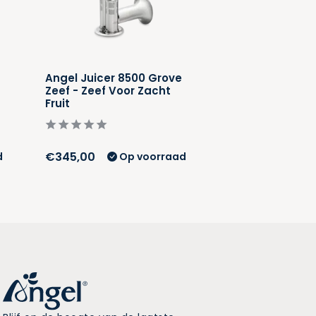
Angel Juicer 8500 Grove
Angel Juicer 8
Zeef - Zeef Voor Zacht
Grinding Zeef -
Fruit
Voor Puree
€345,00
€345,00
d
Op voorraad
Op