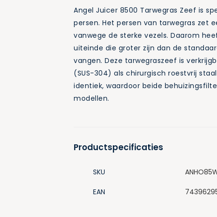
Angel Juicer 8500 Tarwegras Zeef is s
persen. Het persen van tarwegras zet ee
vanwege de sterke vezels. Daarom hee
uiteinde die groter zijn dan de standa
vangen. Deze tarwegraszeef is verkrijgba
(SUS-304) als chirurgisch roestvrij staa
identiek, waardoor beide behuizingsfilter
modellen.
Productspecificaties
SKU
ANHO85
EAN
7439629