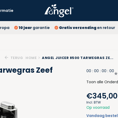
ormatie
10 
ropa
10 jaar
garantie
Gratis verzending
en retour
Gr
La
TERUG
HOME
ANGEL JUICER 8500 TARWEGRAS ZE...
arwegras Zeef
0
0
:
0
0
:
0
0
:
0
0
Toon alle Onderd
€345,00
Incl. BTW
Op voorraad
Vandaag besteld