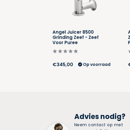
cer 8500 Grove
Angel Juicer 8500
ef Voor Zacht
Grinding Zeef - Zeef
Voor Puree
€345,00
Op voorraad
Op voorraad
Advies nodig?
Neem contact op met