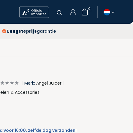
0
jaar
Laagsteprijs
garantie
atis verzending
agsteprijs
Account
aanmaken
Merk:
Angel Juicer
elen & Accessories
 voor 16:00, zelfde dag verzonden!