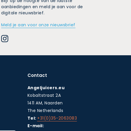
Blijf op de hoogte van de laatste
aanbiedingen en meld je aan voor de
digitale nieuwsbrief.
Meld je aan voor onze nieuwsbrief
Contact
Angeljuicers.eu
Kobaltstraat 2A
1411 AM, Naarden
The Netherlands
Tel:
+31(0)35-2063083
E-mail: