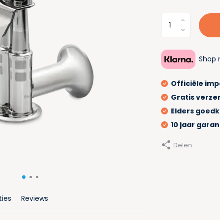
Shop 
Officiële im
Gratis verze
Elders goed
10 jaar garan
Delen
ties
Reviews