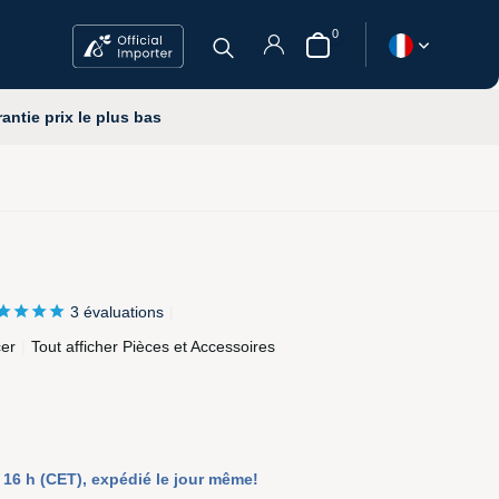
0
ns
rantie
prix le plus bas
ison
gratuits
prix le plus bas
S'inscrire
3 évaluations
cer
Tout afficher Pièces et Accessoires
6 h (CET), expédié le jour même!