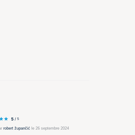
5
/
5
ar
robert župančić
le 26 septembre 2024