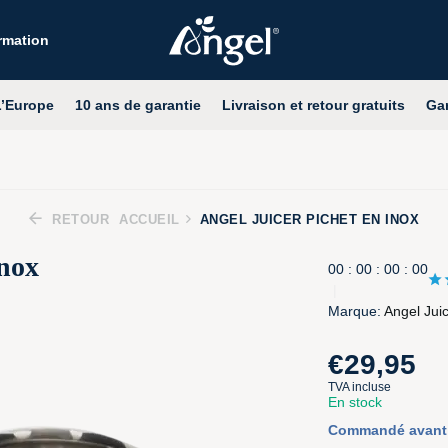
ormation
10 a
’Europe
10 ans
de garantie
Livraison
et retour
gratuits
Ga
Livra
RETOUR
ACCUEIL
ANGEL JUICER PICHET EN INOX
Inox
0
0
:
0
0
:
0
0
:
0
0
Marque:
Angel Jui
€29,95
TVA incluse
En stock
Commandé avant 1