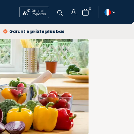
0
ans
Garantie
prix le plus bas
raison
gratuits
prix le plus bas
S'inscrire