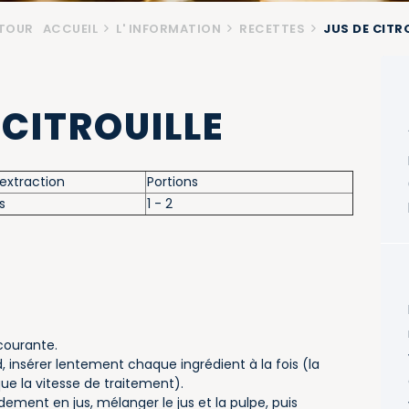
TOUR
ACCUEIL
L' INFORMATION
RECETTES
JUS DE CITR
 CITROUILLE
extraction
Portions
s
1 - 2
 courante.
rd, insérer lentement chaque ingrédient à la fois (la
ue la vitesse de traitement).
dement en jus, mélanger le jus et la pulpe, puis