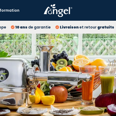
Information
10 
ope
10 ans
de garantie
Livraison
et retour
gratuits
Liv