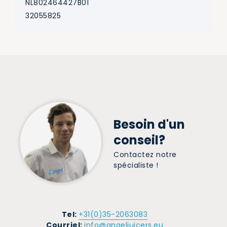
NL802464427B01
32055825
Besoin d'un
conseil?
Contactez notre
spécialiste !
Tel:
+31(0)35-2063083
Courriel:
info@angeljuicers.eu