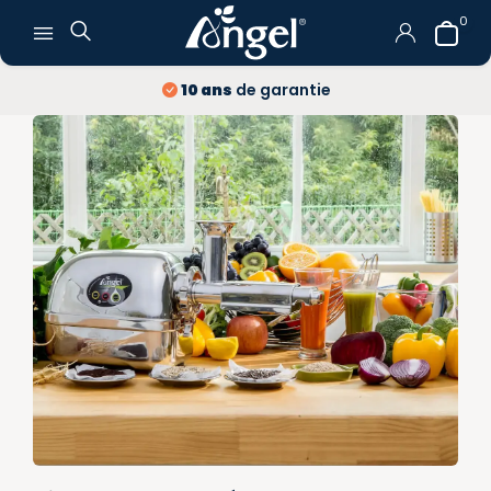
0
Livraison
et retour
gratuits