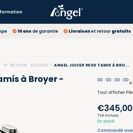
Information
10 
ope
10 ans
de garantie
Livraison
et retour
gratuits
Liv
RETOUR
ACCUEIL
ANGEL JUICER 8500 TAMIS À BRO...
amis à Broyer -
0
0
:
0
0
:
0
0
:
0
0
Tout afficher Pi
€345,00
TVA incluse
En stock
Commandé avant 