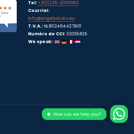
Tel:
+31(0)35-2063083
Courriel:
info@angeljuicers.eu
T.V.A.:
NL802464427B01
Numéro de CCI:
32055825
We speak: