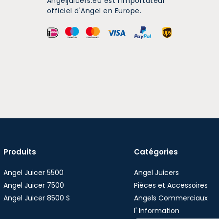
Angeljuicers.eu est l'importateur
officiel d'Angel en Europe.
Produits
Catégories
Angel Juicer 5500
Angel Juicers
Angel Juicer 7500
Pièces et Accessoires
Angel Juicer 8500 S
Angels Commerciaux
l' Information