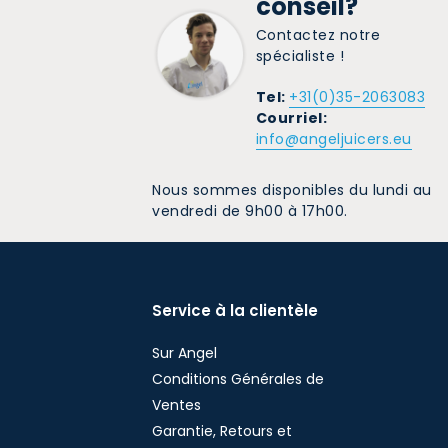
conseil?
Contactez notre
spécialiste !
Tel:
+31(0)35-2063083
Courriel:
info@angeljuicers.eu
Nous sommes disponibles du lundi au
vendredi de 9h00 à 17h00.
Service à la clientèle
Sur Angel
Conditions Générales de
Ventes
Garantie, Retours et