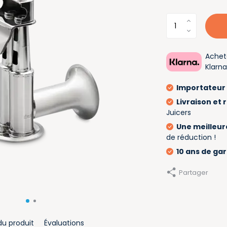
Achet
Klarn
Importateur 
Livraison et 
Juicers
Une meilleure
de réduction !
10 ans de ga
Partager
du produit
Évaluations