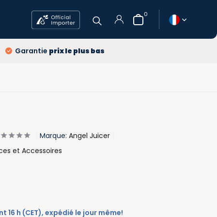
0
ans
Garantie
prix le plus bas
raison
gratuits
prix le plus bas
S'inscrire
Marque:
Angel Juicer
èces et Accessoires
16 h (CET), expédié le jour même!