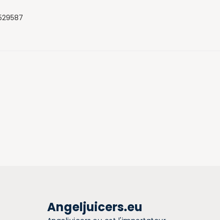
529587
.
Angeljuicers.eu