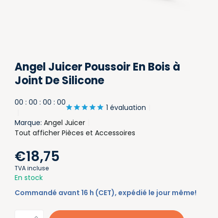
Angel Juicer Poussoir En Bois à
Joint De Silicone
0
0
:
0
0
:
0
0
:
0
0
1 évaluation
Marque:
Angel Juicer
Tout afficher Pièces et Accessoires
€18,75
TVA incluse
En stock
Commandé avant 16 h (CET), expédié le jour même!