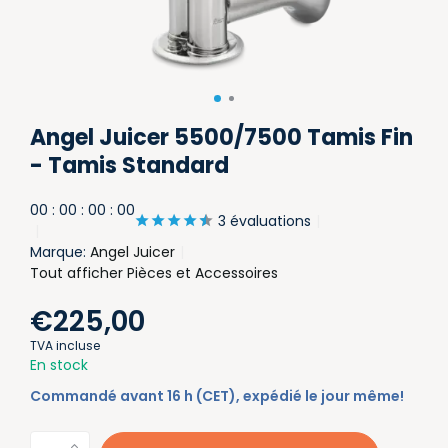
Angel Juicer 5500/7500 Tamis Fin
- Tamis Standard
0
0
:
0
0
:
0
0
:
0
0
3 évaluations
Marque:
Angel Juicer
Tout afficher Pièces et Accessoires
€225,00
TVA incluse
En stock
Commandé avant 16 h (CET), expédié le jour même!