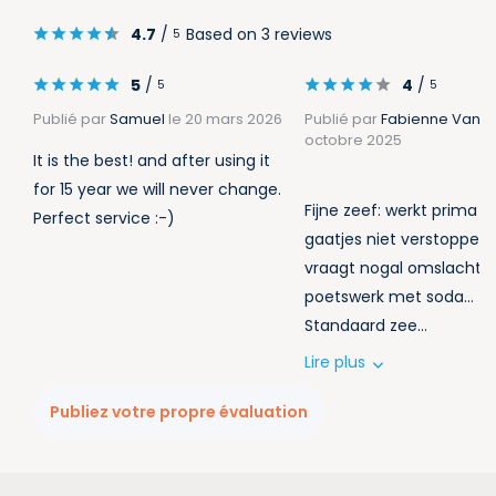
4.7
/
Based on 3 reviews
5
5
/
4
/
5
5
Publié par
Samuel
le 20 mars 2026
Publié par
Fabienne Vanbe
octobre 2025
It is the best! and after using it
for 15 year we will never change.
Fijne zeef: werkt prima z
Perfect service :-)
gaatjes niet verstoppen
vraagt nogal omslachtig
poetswerk met soda…
Standaard zee...
Lire plus
Publiez votre propre évaluation