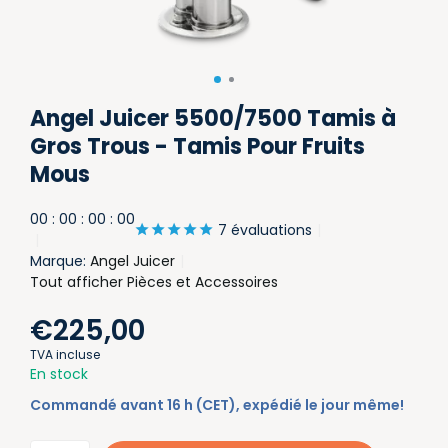
Angel Juicer 5500/7500 Tamis à
Gros Trous - Tamis Pour Fruits
Mous
0
0
:
0
0
:
0
0
:
0
0
7 évaluations
Marque:
Angel Juicer
Tout afficher Pièces et Accessoires
€225,00
TVA incluse
En stock
Commandé avant 16 h (CET), expédié le jour même!