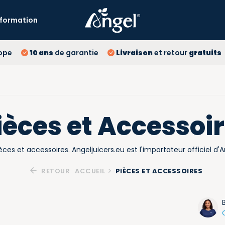
Information
10 
ope
10 ans
de garantie
Livraison
et retour
gratuits
Liv
ièces et Accessoi
èces et accessoires. Angeljuicers.eu est l'importateur officiel d'A
RETOUR
ACCUEIL
PIÈCES ET ACCESSOIRES