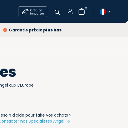
0
ans
Garantie
prix le plus bas
raison
gratuits
prix le plus bas
S'inscrire
res
ngel aux L’Europe.
Besoin d’aide pour faire vos achats ?
Contacter nos Spécialistes Angel