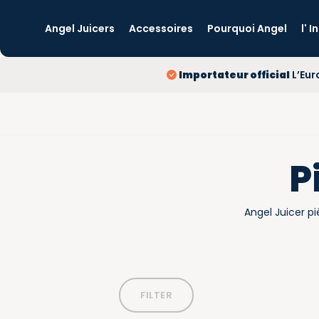
Angel Juicers
Accessoires
Pourquoi Angel
l' 
Importateur official
L’Eur
P
Angel Juicer pi
FILTER